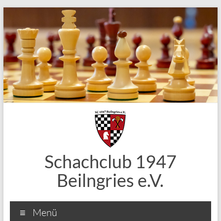
Zum
Inhalt
springen
Schachclub 1947
Beilngries e.V.
Menü