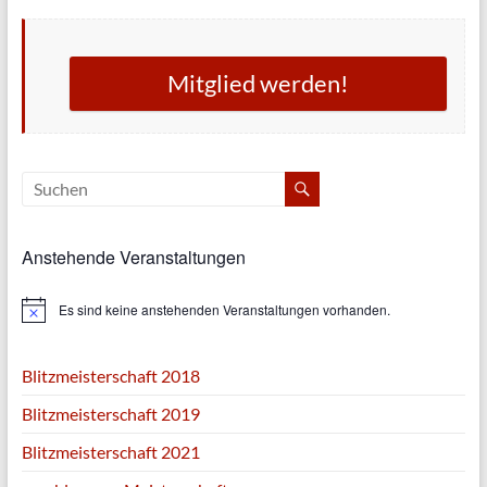
Mitglied werden!
Anstehende Veranstaltungen
Es sind keine anstehenden Veranstaltungen vorhanden.
H
i
n
w
Blitzmeisterschaft 2018
e
i
Blitzmeisterschaft 2019
s
Blitzmeisterschaft 2021