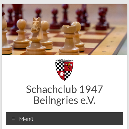
Zum
Inhalt
springen
Schachclub 1947
Beilngries e.V.
Menü