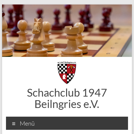
Zum
Inhalt
springen
Schachclub 1947
Beilngries e.V.
Menü