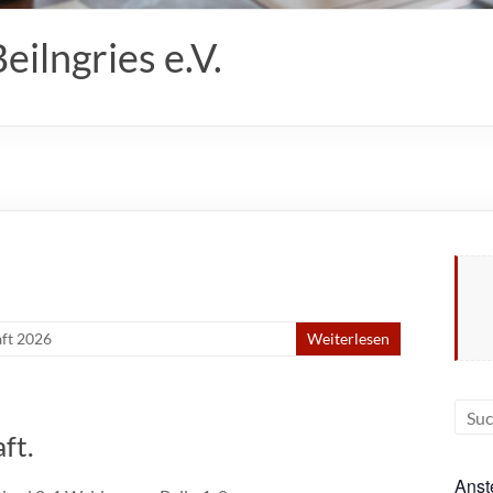
ilngries e.V.
aft 2026
Weiterlesen
ft.
Anst