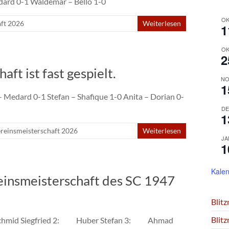
edard 0-1 Waldemar – Bello 1-0
OK
aft 2026
Weiterlesen
1
OK
2
ft ist fast gespielt.
NO
1
– Medard 0-1 Stefan – Shafique 1-0 Anita – Dorian 0-
DE
1
reinsmeisterschaft 2026
Weiterlesen
JA
1
Kalen
reinsmeisterschaft des SC 1947
Blit
Blit
: Schmid Siegfried 2: Huber Stefan 3: Ahmad