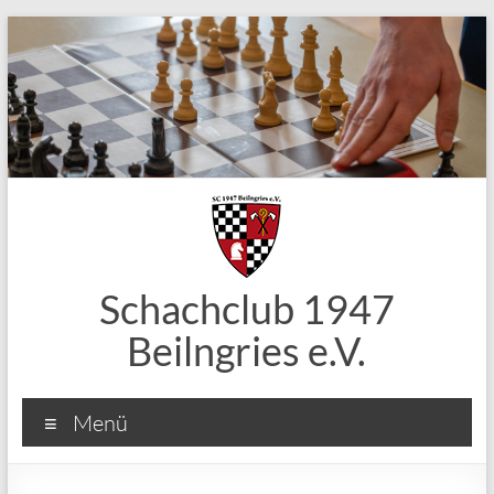
Zum
Inhalt
springen
Schachclub 1947
Beilngries e.V.
Menü