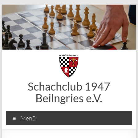
Zum
Inhalt
springen
Schachclub 1947
Beilngries e.V.
Menü