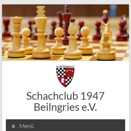
Zum
Inhalt
springen
Schachclub 1947
Beilngries e.V.
Menü