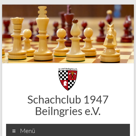
Zum
Inhalt
springen
Schachclub 1947
Beilngries e.V.
Menü