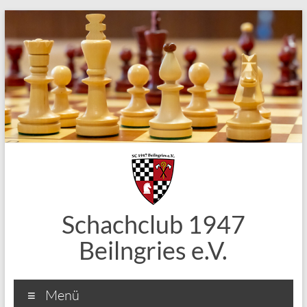
Zum
Inhalt
springen
Schachclub 1947
Beilngries e.V.
Menü