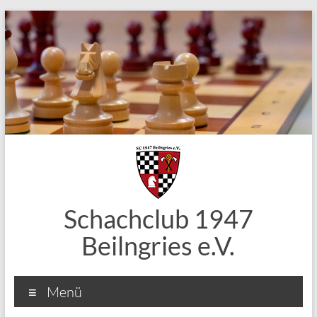
Zum
Inhalt
springen
Schachclub 1947
Beilngries e.V.
Menü