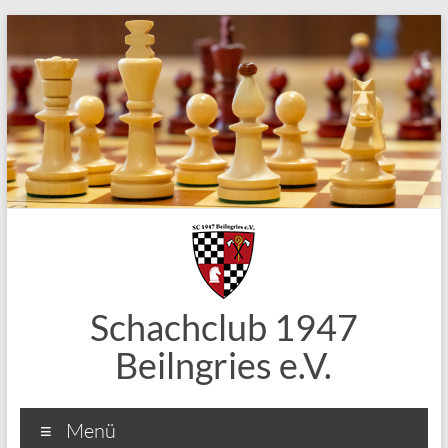
Zum
Inhalt
springen
Schachclub 1947
Beilngries e.V.
Menü