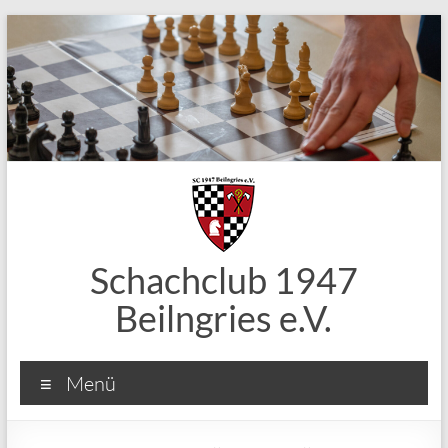
Zum
Inhalt
springen
Schachclub 1947
Beilngries e.V.
Menü