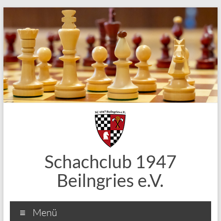
Zum
Inhalt
springen
Schachclub 1947
Beilngries e.V.
Menü