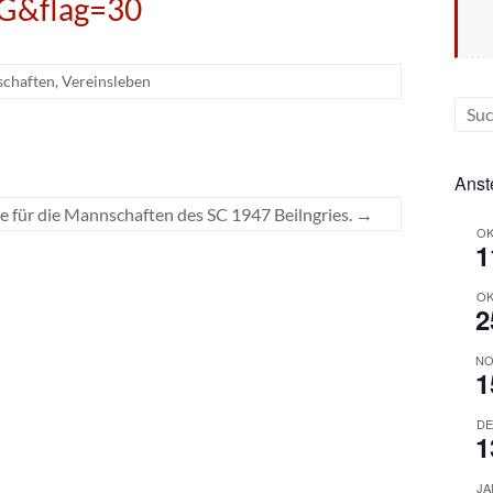
G&flag=30
schaften
,
Vereinsleben
Anst
 für die Mannschaften des SC 1947 Beilngries.
→
OK
1
OK
2
NO
1
DE
1
JA