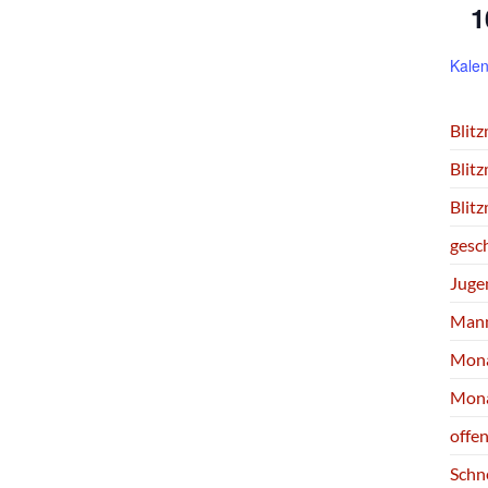
1
Kalen
Blit
Blit
Blit
gesc
Juge
Mann
Mona
Mona
offe
Schn