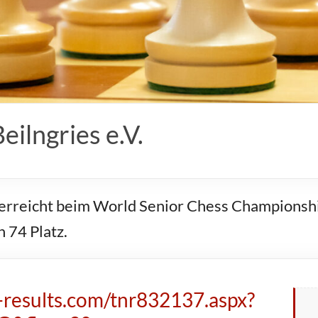
ilngries e.V.
erreicht beim World Senior Chess Championship 
 74 Platz.
s-results.com/tnr832137.aspx?