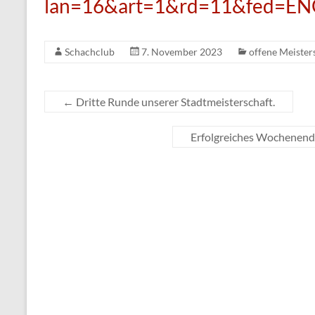
lan=16&art=1&rd=11&fed=EN
Schachclub
7. November 2023
offene Meister
←
Dritte Runde unserer Stadtmeisterschaft.
Erfolgreiches Wochenende