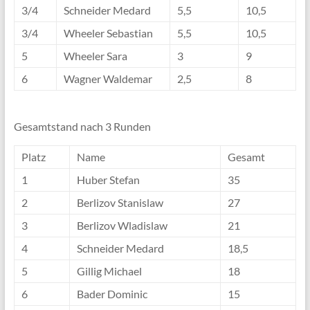
3/4
Schneider Medard
5,5
10,5
3/4
Wheeler Sebastian
5,5
10,5
5
Wheeler Sara
3
9
6
Wagner Waldemar
2,5
8
Gesamtstand nach 3 Runden
Platz
Name
Gesamt
1
Huber Stefan
35
2
Berlizov Stanislaw
27
3
Berlizov Wladislaw
21
4
Schneider Medard
18,5
5
Gillig Michael
18
6
Bader Dominic
15