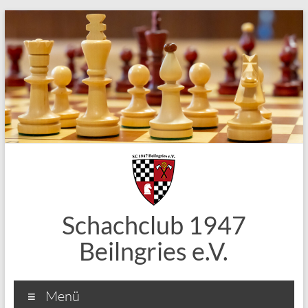
Zum
Inhalt
springen
Schachclub 1947
Beilngries e.V.
Menü