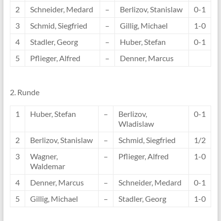
2
Schneider, Medard
–
Berlizov, Stanislaw
0-1
3
Schmid, Siegfried
–
Gillig, Michael
1-0
4
Stadler, Georg
–
Huber, Stefan
0-1
5
Pflieger, Alfred
–
Denner, Marcus
2. Runde
1
Huber, Stefan
–
Berlizov,
0-1
Wladislaw
2
Berlizov, Stanislaw
–
Schmid, Siegfried
1/2
3
Wagner,
–
Pflieger, Alfred
1-0
Waldemar
4
Denner, Marcus
–
Schneider, Medard
0-1
5
Gillig, Michael
–
Stadler, Georg
1-0