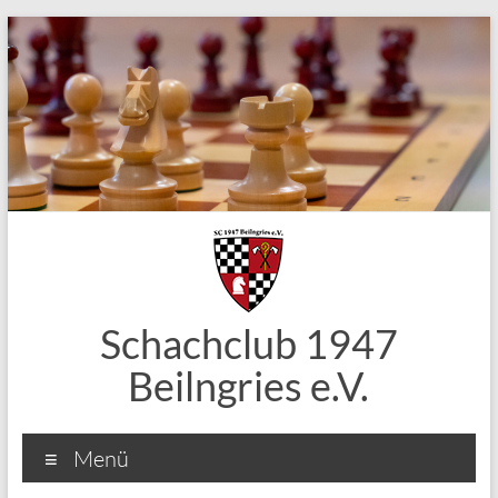
Zum
Inhalt
springen
Schachclub 1947
Beilngries e.V.
Menü