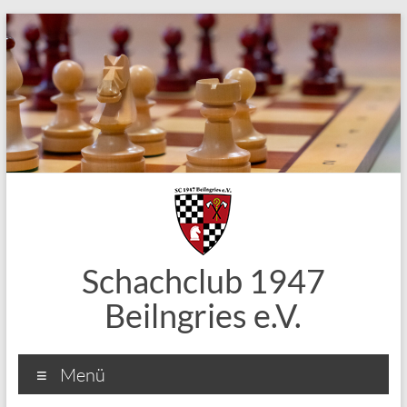
Zum
Inhalt
springen
Schachclub 1947
Beilngries e.V.
Menü