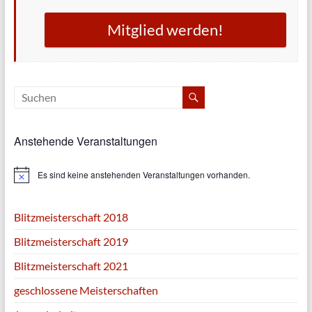
Mitglied werden!
Anstehende Veranstaltungen
Es sind keine anstehenden Veranstaltungen vorhanden.
H
i
n
w
Blitzmeisterschaft 2018
e
i
Blitzmeisterschaft 2019
s
Blitzmeisterschaft 2021
geschlossene Meisterschaften