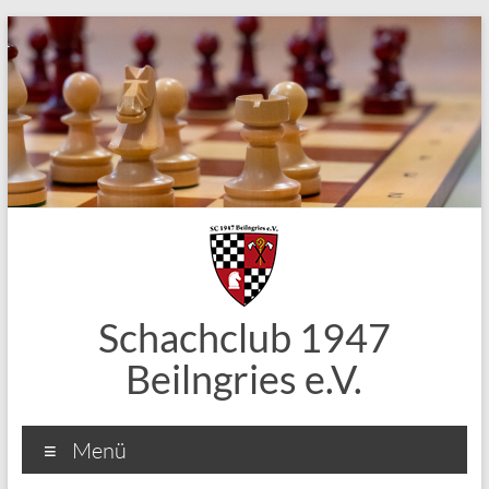
Zum
Inhalt
springen
Schachclub 1947
Beilngries e.V.
Menü