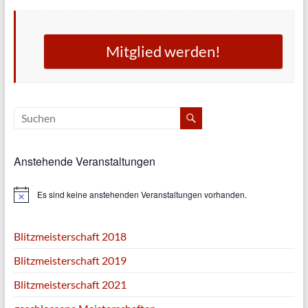
Mitglied werden!
Anstehende Veranstaltungen
Es sind keine anstehenden Veranstaltungen vorhanden.
H
i
n
w
Blitzmeisterschaft 2018
e
i
Blitzmeisterschaft 2019
s
Blitzmeisterschaft 2021