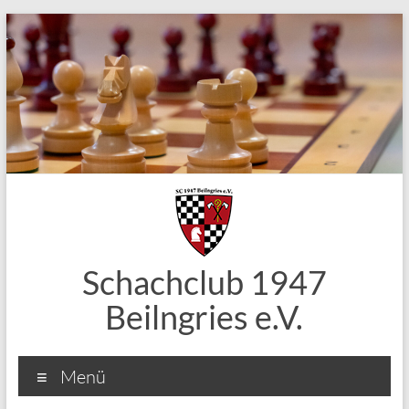
Zum
Inhalt
springen
Schachclub 1947
Beilngries e.V.
Menü