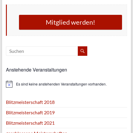
Mitglied werden!
Anstehende Veranstaltungen
Es sind keine anstehenden Veranstaltungen vorhanden.
H
i
n
w
Blitzmeisterschaft 2018
e
i
Blitzmeisterschaft 2019
s
Blitzmeisterschaft 2021