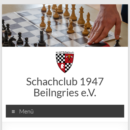
Zum
Inhalt
springen
Schachclub 1947
Beilngries e.V.
Menü