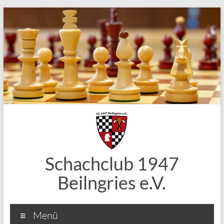
Zum
Inhalt
springen
Schachclub 1947
Beilngries e.V.
Menü