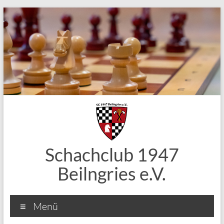
Zum
Inhalt
springen
Schachclub 1947
Beilngries e.V.
Menü