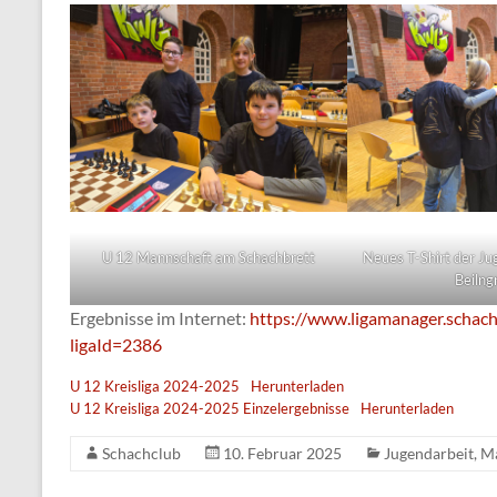
U 12 Mannschaft am Schachbrett
Neues T-Shirt der J
Beilng
Ergebnisse im Internet:
https://www.ligamanager.schach
ligaId=2386
U 12 Kreisliga 2024-2025
Herunterladen
U 12 Kreisliga 2024-2025 Einzelergebnisse
Herunterladen
Schachclub
10. Februar 2025
Jugendarbeit
,
Ma