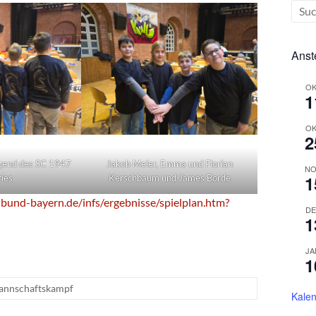
Anst
OK
1
OK
2
ugend des SC 1947
Jakob Meier, Emma und Florian
NO
1
ries
Kerschbaum und James Borde
bund-bayern.de/infs/ergebnisse/spielplan.htm?
DE
1
JA
1
nnschaftskampf
Kalen