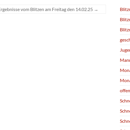
Blit
Ergebnisse vom Blitzen am Freitag den 14.02.25
→
Blit
Blit
gesc
Juge
Mann
Mona
Mona
offe
Schn
Schn
Schn