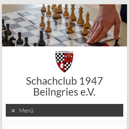
Zum
Inhalt
springen
Schachclub 1947
Beilngries e.V.
Menü