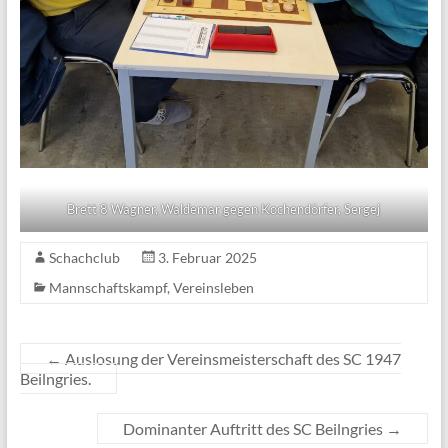
Brett 8 Wagner, Waldemar gegen Kochendörfer, Sergej
Schachclub
3. Februar 2025
Mannschaftskampf
,
Vereinsleben
←
Auslosung der Vereinsmeisterschaft des SC 1947
Beilngries.
Dominanter Auftritt des SC Beilngries
→