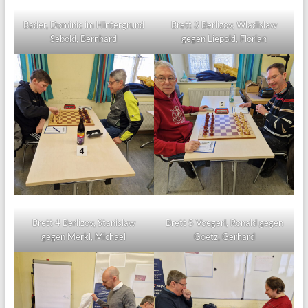
Bader, Dominic im Hintergrund
Brett 3 Berlizov, Wladislaw
Sebold, Bernhard
gegen Liepold, Florian
Brett 4 Berlizov, Stanislaw
Brett 5 Voegerl, Ronald gegen
gegen Merkl, Michael
Goetz, Gerhard