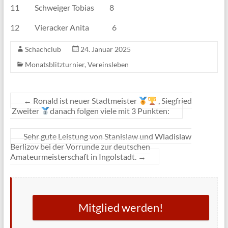
11 Schweiger Tobias 8
12 Vieracker Anita 6
Schachclub
24. Januar 2025
Monatsblitzturnier
,
Vereinsleben
←
Ronald ist neuer Stadtmeister
, Siegfried
Zweiter
danach folgen viele mit 3 Punkten:
Sehr gute Leistung von Stanislaw und Wladislaw
Berlizov bei der Vorrunde zur deutschen
Amateurmeisterschaft in Ingolstadt.
→
Mitglied werden!