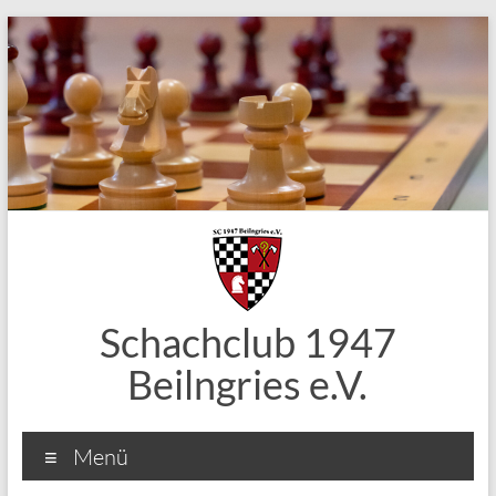
Zum
Inhalt
springen
Schachclub 1947
Beilngries e.V.
Menü