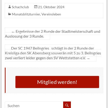
Schachclub
21. Oktober 2024
Monatsblitzturnier
,
Vereinsleben
←
Ergebnisse der 2 Runde der Stadtmeisterschaft und
Auslosung der 3 Runde.
Der SC 1947 Beilngries schlägt in der 2 Runde der
Kreisliga den SK Abensberg souverän mit 5 zu 3. Beilngries
zwei verliert leider gegen den SV Wettstetten e.V.
→
Mitglied werden!