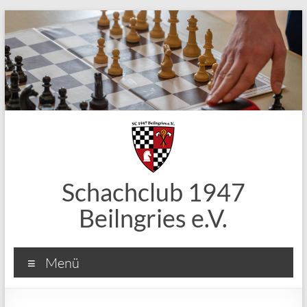
Zum
Inhalt
springen
Schachclub 1947
Beilngries e.V.
Menü