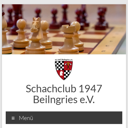
Zum
Inhalt
springen
Schachclub 1947
Beilngries e.V.
Menü