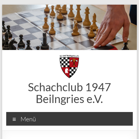
Zum
Inhalt
springen
Schachclub 1947
Beilngries e.V.
Menü