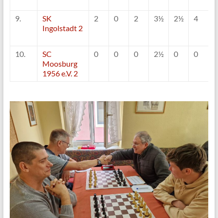
9.
SK
2
0
2
3½
2½
4
3
Ingolstadt 2
10.
SC
0
0
0
2½
0
0
0
Moosburg
1956 e.V. 2