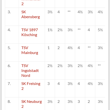
2
3.
SK
3½
4
**
4½
3½
4½
Abensberg
4.
TSV 1897
1½
2½
3½
**
4
5½
4
Kösching
5.
TSV
1
2
4½
4
**
3½
Mainburg
6.
TSV
2½
2½
3½
2½
4½
**
Ingolstadt
Nord
7.
SK Freising
3
4
3½
4
4½
3½
*
2
8.
SK Neuburg
3½
2
3½
3
2
3½
5
2