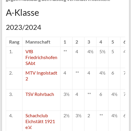
A-Klasse
2023/2024
Rang
Mannschaft
1
2
3
4
5
6
1.
VfB
**
4
4½
5½
5
4½
Friedrichshofen
SAbt
2.
MTV Ingolstadt
4
**
4
4½
6
7
2
3.
TSV Rohrbach
3½
4
**
6
4½
7½
4.
Schachclub
2½
3½
2
**
4½
6
Eichstätt 1921
e.V.