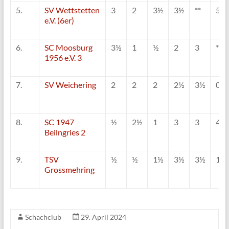
5.
SV Wettstetten
3
2
3½
3½
**
5
e.V. (6er)
6.
SC Moosburg
3½
1
½
2
3
**
1956 e.V. 3
7.
SV Weichering
2
2
2
2½
3½
0
8.
SC 1947
½
2½
1
3
3
4
Beilngries 2
9.
TSV
½
½
1½
3½
3½
1
Grossmehring
Schachclub
29. April 2024