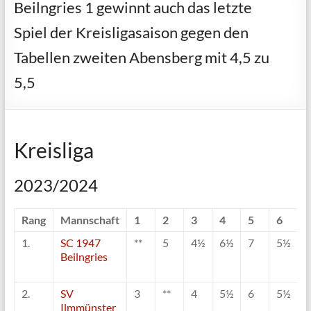
Beilngries 1 gewinnt auch das letzte
Spiel der Kreisligasaison gegen den
Tabellen zweiten Abensberg mit 4,5 zu
5,5
Kreisliga
2023/2024
Rang
Mannschaft
1
2
3
4
5
6
7
1.
SC 1947
**
5
4½
6½
7
5½
5
Beilngries
2.
SV
3
**
4
5½
6
5½
4
Ilmmünster