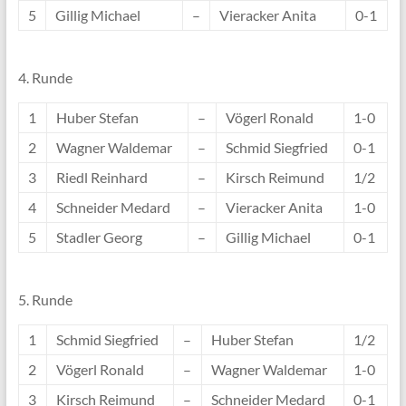
5
Gillig Michael
–
Vieracker Anita
0-1
4. Runde
1
Huber Stefan
–
Vögerl Ronald
1-0
2
Wagner Waldemar
–
Schmid Siegfried
0-1
3
Riedl Reinhard
–
Kirsch Reimund
1/2
4
Schneider Medard
–
Vieracker Anita
1-0
5
Stadler Georg
–
Gillig Michael
0-1
5. Runde
1
Schmid Siegfried
–
Huber Stefan
1/2
2
Vögerl Ronald
–
Wagner Waldemar
1-0
3
Kirsch Reimund
–
Schneider Medard
0-1