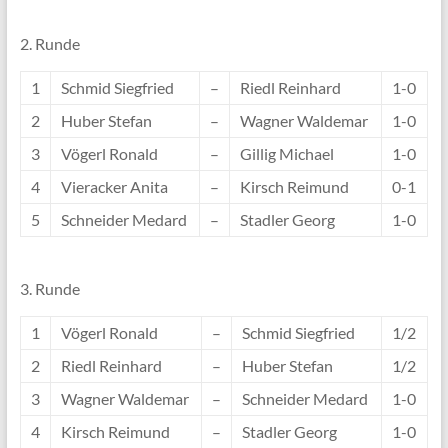
2. Runde
1
Schmid Siegfried
–
Riedl Reinhard
1-0
2
Huber Stefan
–
Wagner Waldemar
1-0
3
Vögerl Ronald
–
Gillig Michael
1-0
4
Vieracker Anita
–
Kirsch Reimund
0-1
5
Schneider Medard
–
Stadler Georg
1-0
3. Runde
1
Vögerl Ronald
–
Schmid Siegfried
1/2
2
Riedl Reinhard
–
Huber Stefan
1/2
3
Wagner Waldemar
–
Schneider Medard
1-0
4
Kirsch Reimund
–
Stadler Georg
1-0