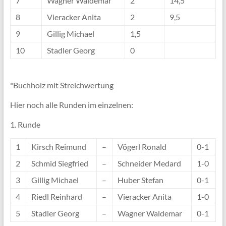
7
Wagner Waldemar
2
14,5
8
Vieracker Anita
2
9,5
9
Gillig Michael
1,5
10
Stadler Georg
0
*Buchholz mit Streichwertung
Hier noch alle Runden im einzelnen:
1. Runde
1
Kirsch Reimund
–
Vögerl Ronald
0-1
2
Schmid Siegfried
–
Schneider Medard
1-0
3
Gillig Michael
–
Huber Stefan
0-1
4
Riedl Reinhard
–
Vieracker Anita
1-0
5
Stadler Georg
–
Wagner Waldemar
0-1