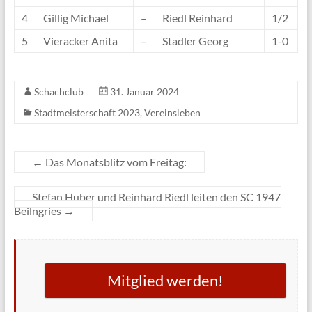
4
Gillig Michael
–
Riedl Reinhard
1/2
5
Vieracker Anita
–
Stadler Georg
1-0
Schachclub
31. Januar 2024
Stadtmeisterschaft 2023
,
Vereinsleben
←
Das Monatsblitz vom Freitag:
Stefan Huber und Reinhard Riedl leiten den SC 1947
Beilngries
→
Mitglied werden!