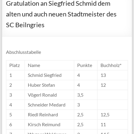
Gratulation an Siegfried Schmid dem
alten und auch neuen Stadtmeister des
SC Beilngries
Abschlusstabelle
Platz
Name
Punkte
Buchholz*
1
Schmid Siegfried
4
13
2
Huber Stefan
4
12
3
Vögerl Ronald
3,5
4
Schneider Medard
3
5
Riedl Reinhard
2,5
12,5
6
Kirsch Reimund
2,5
11