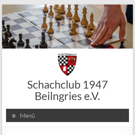
Zum
Inhalt
springen
Schachclub 1947
Beilngries e.V.
Menü