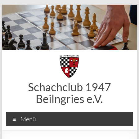
Zum
Inhalt
springen
Schachclub 1947
Beilngries e.V.
Menü