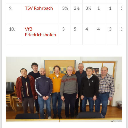
9.
TSV Rohrbach
3½
2½
3½
1
1
5½
10.
VfB
3
5
4
4
3
3
Friedrichshofen