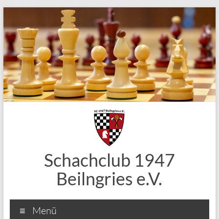
Zum
Inhalt
springen
Schachclub 1947
Beilngries e.V.
Menü