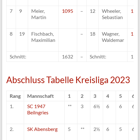
7
9
Meier,
1095
–
12
Wheeler,
167
Martin
Sebastian
8
19
Fischbach,
–
18
Wagner,
153
Maximilian
Waldemar
Schnitt:
1632
–
Schnitt:
172
Abschluss Tabelle Kreisliga 2023
Rang
Mannschaft
1
2
3
4
5
6
1.
SC 1947
**
3
6½
6
6
6
Beilngries
2.
SK Abensberg
5
**
2½
6
5
6