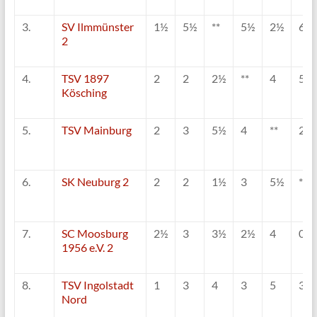
3.
SV Ilmmünster
1½
5½
**
5½
2½
6½
2
4.
TSV 1897
2
2
2½
**
4
5
Kösching
5.
TSV Mainburg
2
3
5½
4
**
2½
6.
SK Neuburg 2
2
2
1½
3
5½
**
7.
SC Moosburg
2½
3
3½
2½
4
0
1956 e.V. 2
8.
TSV Ingolstadt
1
3
4
3
5
3½
Nord