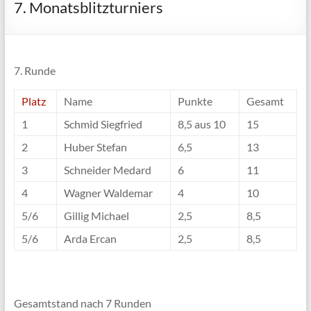
7. Monatsblitzturniers
7. Runde
Platz
Name
Punkte
Gesamt
1
Schmid Siegfried
8,5 aus 10
15
2
Huber Stefan
6,5
13
3
Schneider Medard
6
11
4
Wagner Waldemar
4
10
5/6
Gillig Michael
2,5
8,5
5/6
Arda Ercan
2,5
8,5
Gesamtstand nach 7 Runden