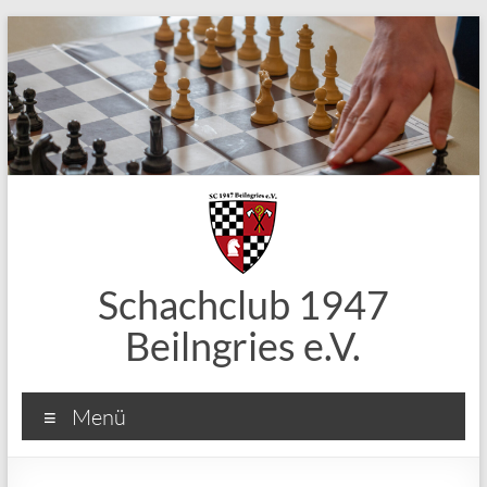
Zum
Inhalt
springen
Schachclub 1947
Beilngries e.V.
Menü