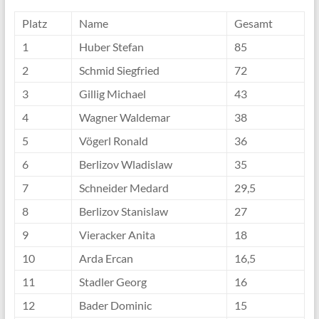
Platz
Name
Gesamt
1
Huber Stefan
85
2
Schmid Siegfried
72
3
Gillig Michael
43
4
Wagner Waldemar
38
5
Vögerl Ronald
36
6
Berlizov Wladislaw
35
7
Schneider Medard
29,5
8
Berlizov Stanislaw
27
9
Vieracker Anita
18
10
Arda Ercan
16,5
11
Stadler Georg
16
12
Bader Dominic
15