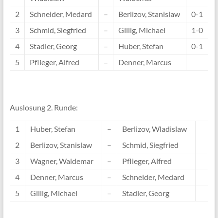
2
Schneider, Medard
–
Berlizov, Stanislaw
0-1
3
Schmid, Siegfried
–
Gillig, Michael
1-0
4
Stadler, Georg
–
Huber, Stefan
0-1
5
Pflieger, Alfred
–
Denner, Marcus
Auslosung 2. Runde:
1
Huber, Stefan
–
Berlizov, Wladislaw
2
Berlizov, Stanislaw
–
Schmid, Siegfried
3
Wagner, Waldemar
–
Pflieger, Alfred
4
Denner, Marcus
–
Schneider, Medard
5
Gillig, Michael
–
Stadler, Georg