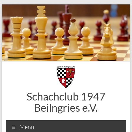
Zum
Inhalt
springen
Schachclub 1947
Beilngries e.V.
Menü