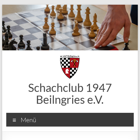
Zum
Inhalt
springen
Schachclub 1947
Beilngries e.V.
Menü