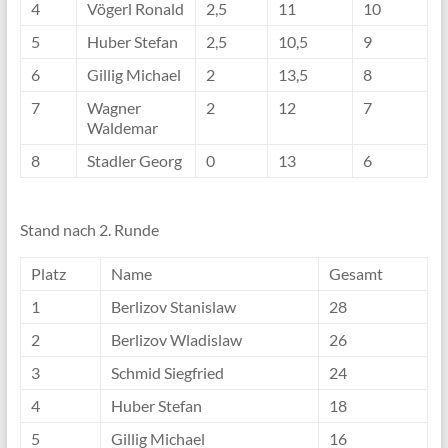
4
Vögerl Ronald
2,5
11
10
5
Huber Stefan
2,5
10,5
9
6
Gillig Michael
2
13,5
8
7
Wagner
2
12
7
Waldemar
8
Stadler Georg
0
13
6
Stand nach 2. Runde
Platz
Name
Gesamt
1
Berlizov Stanislaw
28
2
Berlizov Wladislaw
26
3
Schmid Siegfried
24
4
Huber Stefan
18
5
Gillig Michael
16