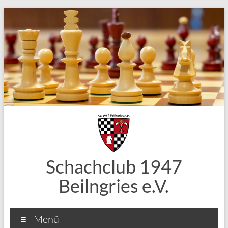
Zum
Inhalt
springen
Schachclub 1947
Beilngries e.V.
Menü