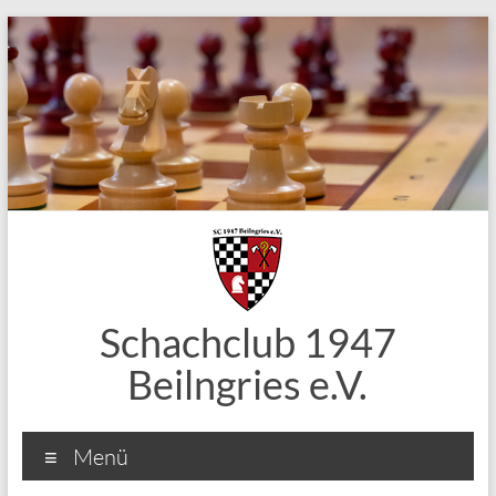
Zum
Inhalt
springen
Schachclub 1947
Beilngries e.V.
Menü