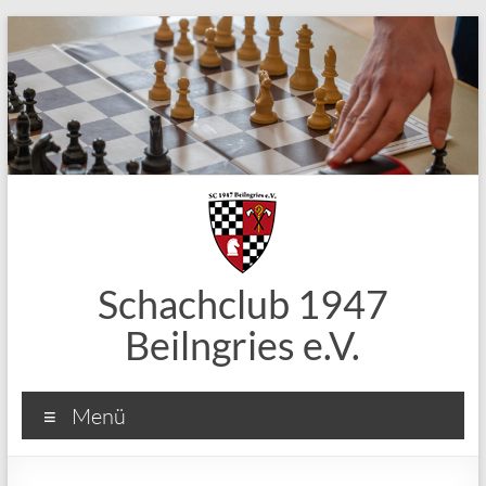
Zum
Inhalt
springen
Schachclub 1947
Beilngries e.V.
Menü