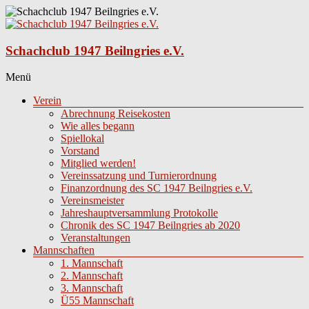
Zum
Inhalt
springen
Schachclub 1947 Beilngries e.V.
Menü
Verein
Abrechnung Reisekosten
Wie alles begann
Spiellokal
Vorstand
Mitglied werden!
Vereinssatzung und Turnierordnung
Finanzordnung des SC 1947 Beilngries e.V.
Vereinsmeister
Jahreshauptversammlung Protokolle
Chronik des SC 1947 Beilngries ab 2020
Veranstaltungen
Mannschaften
1. Mannschaft
2. Mannschaft
3. Mannschaft
Ü55 Mannschaft