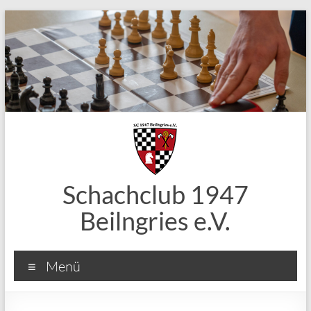
Zum
Inhalt
springen
Schachclub 1947
Beilngries e.V.
Menü