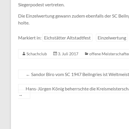
Siegerpodest vertreten.
Die Einzelwertung gewann zudem ebenfalls der SC Beilngr
holte.
Markiert in:
Eichstätter Altstadtfest
Einzelwertung
Schachclub
3. Juli 2017
offene Meisterschafte
←
Sandor Biro vom SC 1947 Beilngries ist Weltmeis
Hans-Jürgen König beherrschte die Kreismeisterscha
→