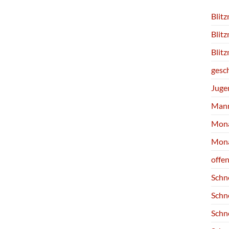
Blit
Blit
Blit
gesc
Juge
Mann
Mona
Mona
offe
Schn
Schn
Schn