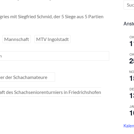
ies mit Siegfried Schmid, der 5 Siege aus 5 Partien
Anst
OK
Mannschaft
MTV Ingolstadt
1
OK
n
2
NO
1
ter der Schachamateure
DE
ft des Schachseniorenturniers in Friedrichshofen
1
JA
1
Kalen