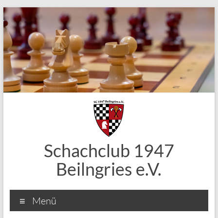
Zum
Inhalt
springen
Schachclub 1947
Beilngries e.V.
Menü