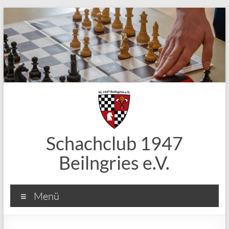
Zum
Inhalt
springen
Schachclub 1947
Beilngries e.V.
Menü