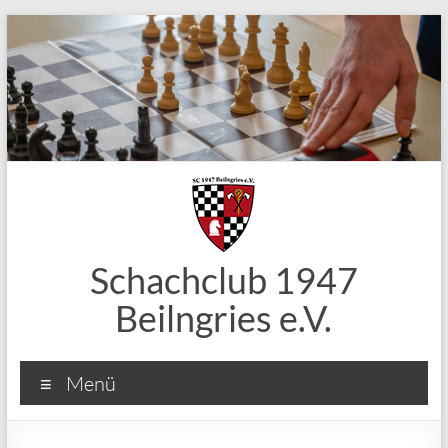
Zum
Inhalt
springen
Schachclub 1947
Beilngries e.V.
Menü