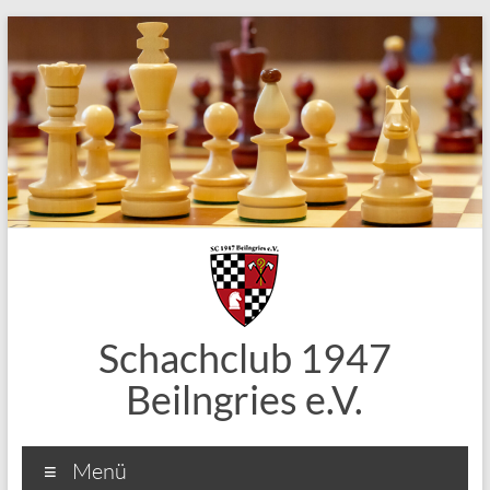
Zum
Inhalt
springen
Schachclub 1947
Beilngries e.V.
Menü