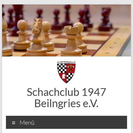
Zum
Inhalt
springen
Schachclub 1947
Beilngries e.V.
Menü