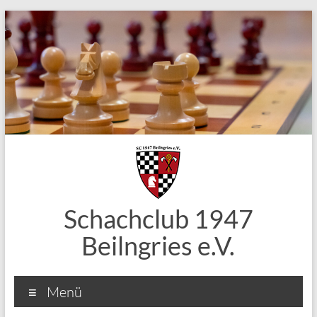
Zum
Inhalt
springen
Schachclub 1947
Beilngries e.V.
Menü