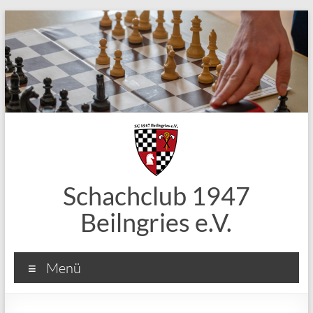
Zum
Inhalt
springen
Schachclub 1947
Beilngries e.V.
Menü