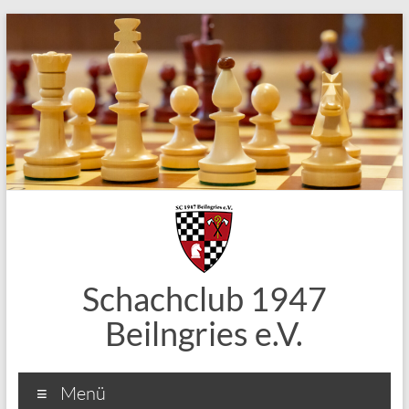
Zum
Inhalt
springen
Schachclub 1947
Beilngries e.V.
Menü