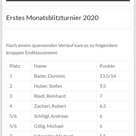
Erstes Monatsblitzturnier 2020
Nach einem spannenden Verlauf kam es zu folgendem
knappen Endklassement:
Platz
Name
Punkte
1
Bader, Dominic
13,5/14
2
Huber, Stefan
9,5
3
Riedl, Reinhard
7
4
Zacherl, Robert
6,5
5/6
Schlögl, Andreas
6
5/6
Gillig, Michael
6
7
Schneider, Medard
5,5