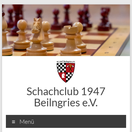
Zum
Inhalt
springen
Schachclub 1947
Beilngries e.V.
Menü